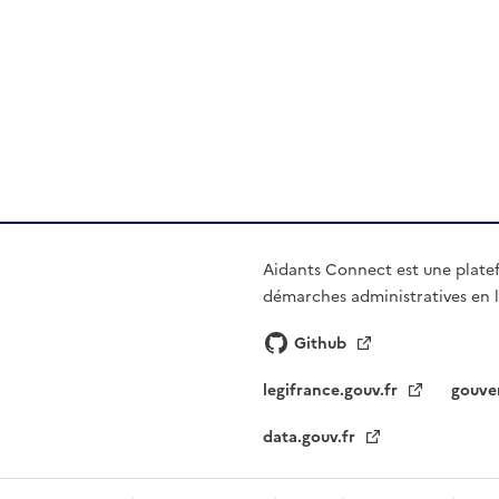
Aidants Connect est une plate
démarches administratives en l
Github
legifrance.gouv.fr
gouve
data.gouv.fr